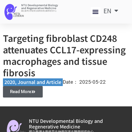
NTU Developmental Biology
and Regenerative Medicine
EN
中
國立臺灣大學發育生物學與再生醫學研究中心
Targeting fibroblast CD248
attenuates CCL17-expressing
macrophages and tissue
fibrosis
2020
,
Journal and Article​
Date：
2025-05-22
Read More
NTU Developmental Biology and
Regenerative Medicine
國立臺灣大學發育生物學與再生醫學研究中心