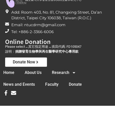
Add: Room 403, No. 81, Changxing Street, Da’an
District, Taipei City 106038, Taiwan (R.O.C.)
Email: ntucdrm@gmail.com
Tel: +886-2-3366-6006
Online Donation
Please select→其它指定用途→填寫代碼: FD105047
說明：
捐贈發育生物學與再生醫學研究中心專用款
Donate Now
Home
About Us
Research
News and Events
Faculty
Donate