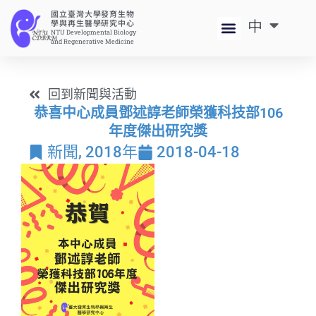
國立臺灣大學發育生物
中
EN
學與再生醫學研究中心
NTU Developmental Biology
and Regenerative Medicine
回到新聞與活動
恭喜中心成員鄧述諄老師榮獲科技部106
年度傑出研究獎
新聞
,
2018年
2018-04-18