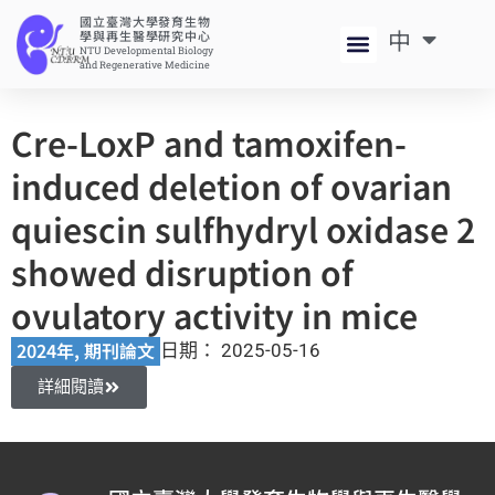
國立臺灣大學發育生物
中
EN
學與再生醫學研究中心
NTU Developmental Biology
and Regenerative Medicine
Cre-LoxP and tamoxifen-
induced deletion of ovarian
quiescin sulfhydryl oxidase 2
showed disruption of
ovulatory activity in mice
2024年
,
期刊論文
日期：
2025-05-16
詳細閱讀