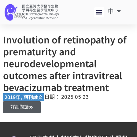
國立臺灣大學發育生物
中
EN
學與再生醫學研究中心
NTU Developmental Biology
and Regenerative Medicine
Involution of retinopathy of
prematurity and
neurodevelopmental
outcomes after intravitreal
bevacizumab treatment
2019年
,
期刊論文
日期：
2025-05-23
詳細閱讀