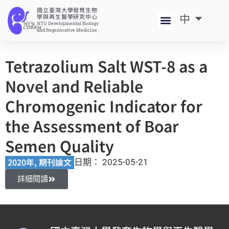
國立臺灣大學發育生物
中
EN
學與再生醫學研究中心
NTU Developmental Biology
and Regenerative Medicine
Tetrazolium Salt WST-8 as a
Novel and Reliable
Chromogenic Indicator for
the Assessment of Boar
Semen Quality
2020年
,
期刊論文
日期：
2025-05-21
詳細閱讀