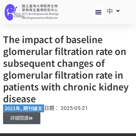
國立臺灣大學發育生物
中
EN
學與再生醫學研究中心
NTU Developmental Biology
and Regenerative Medicine
The impact of baseline
glomerular filtration rate on
subsequent changes of
glomerular filtration rate in
patients with chronic kidney
disease
2021年
,
期刊論文
日期：
2025-05-21
詳細閱讀