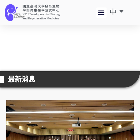
國立臺灣大學發育生物
中
EN
學與再生醫學研究中心
NTU Developmental Biology
and Regenerative Medicine
最新消息