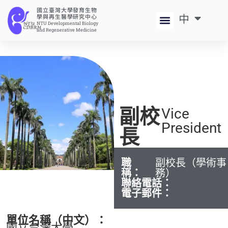
國立臺灣大學發育生物
中
EN
學與再生醫學研究中心
NTU Developmental Biology
and Regenerative Medicine
副校
Vice
President
長
職
副校長（學術事
稱：
務）
聯絡電話：
電子郵件：
單位名稱（中文）：
國立台灣大學